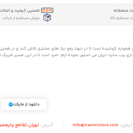
شیائومی مدل S200
تصفیه کننده هوا خودرو هانیول مدل
اتما
Move Pure 3
تلوی
تومان
A Pro سایز 55 
9.900.000
تومان
نه‌ها
0
توم
افزودن به سبد خرید
اط