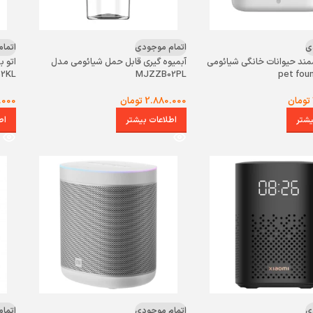
ی
اتمام موجودی
اتما
ند حیوانات خانگی شیائومی
آبمیوه گیری قابل حمل شیائومی مدل
اتو ب
2KL
MJZZB02PL
تومان
2.880.000
تومان
.000
یشتر
اطلاعات بیشتر
اط
ی
اتمام موجودی
اتما