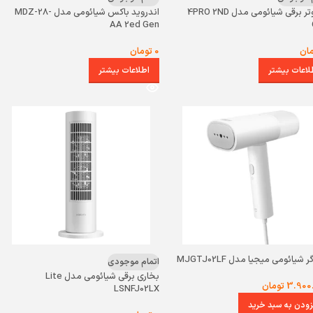
اسکوتر برقی شیائومی مدل 4PRO 2ND
اندروید باکس شیائومی مدل MDZ-28-
AA 2ed Gen
ان
0
تومان
لاعات بیشتر
اطلاعات بیشتر
 شیائومی میجیا مدل MJGTJ02LF
اتمام موجودی
بخاری برقی شیائومی مدل Lite
3.900
تومان
LSNFJ02LX
زودن به سبد خرید