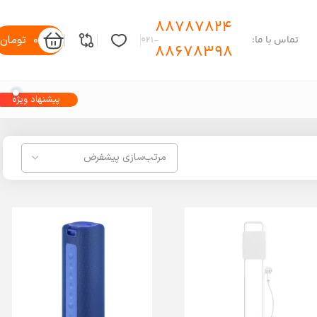
88787824
0
تومان
تماس با ما:
-۰۲۱
88678398
پیشنهاد ویژه