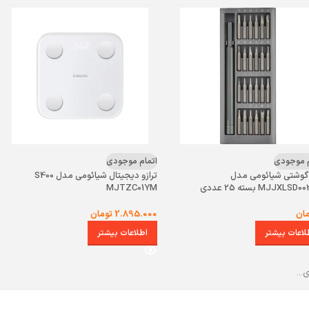
م موجودی
اتمام موجودی
گوشتی شیائومی مدل
ترازو دیجیتال شیائومی مدل S400
MJJXL بسته 25 عددی
MJTZC01YM
ان
2.895.000
تومان
لاعات بیشتر
اطلاعات بیشتر