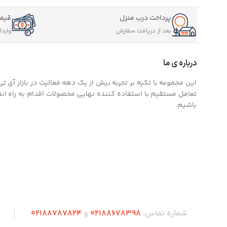
ترازو هوشمند 
2.050.000
انتخاب گزی