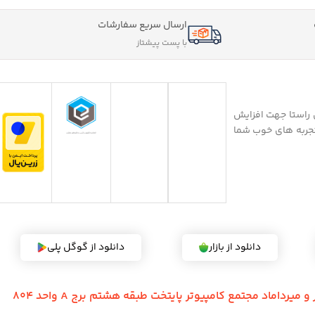
م موجودی
اتمام موجودی
زیون ال ای دی هوشمند شیائومی مدل
جارو رباتیک روبوراک مدل S8 MaxV Ultra
اینچ
89.750.000
تومان
–
92.900.000
تومان
ان
انتخاب گزینه‌ها
لاعات بیشتر