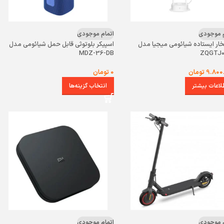
م موجودی
اتمام موجودی
خار ایستاده شیائومی میجیا مدل
اسپیکر بلوتوثی قابل حمل شیائومی مدل
MDZ-36-DB
ZQGTJ0
9.800
تومان
0
تومان
لاعات بیشتر
انتخاب گزینه‌ها
م موجودی
اتمام موجودی