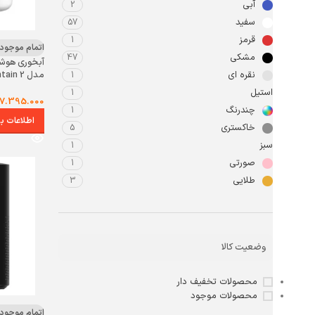
آبی
2
سفید
57
قرمز
1
اتمام موجود
مشکی
47
آبخوری هوشم
مدل pet fountain 2
نقره ای
1
استیل
1
7.395.000
چندرنگ
1
اطلاعات ب
خاکستری
5
سبز
1
صورتی
1
طلایی
3
وضعیت کالا
محصولات تخفیف دار
محصولات موجود
اتمام موجود