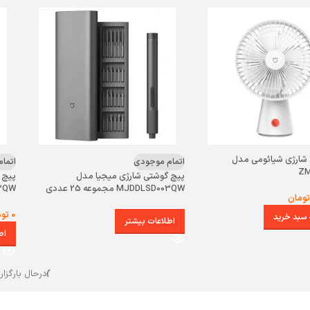
 شارژی شیائومی مدل
اتمام موجودی
اتما
ZM
پیچ گوشتی شارژی میجیا مدل
پیچ 
MJDDLSD003QW مجموعه 25 عددی
SD002QW
تومان
0
توم
 سبد خرید
اطلاعات بیشتر
اط