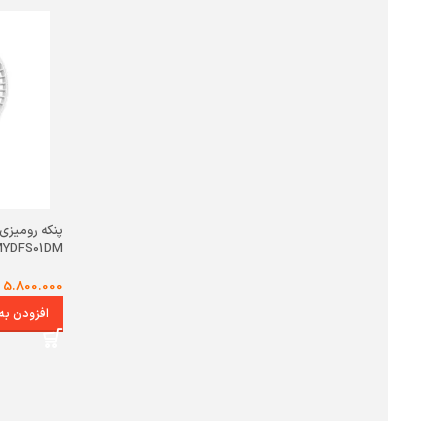
پنکه رومیزی
YDFS01DM
5.800.000
افزودن به