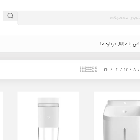
س با ما
درباره ما
24
16
12
8