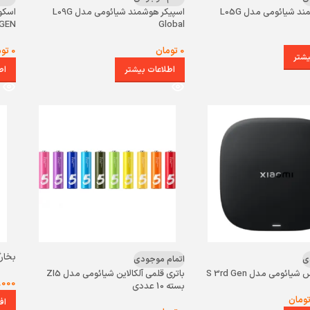
د شیائومی مدل L05G
اسپیکر هوشمند شیائومی مدل L09G
GEN
Global
0
تومان
0
توم
یشتر
اطلاعات بیشتر
اط
بخارگر
ی
اتمام موجودی
یائومی مدل S 3rd Gen
باتری قلمی آلکالاین شیائومی مدل ZI5
.000
بسته 10 عددی
ومان
اف