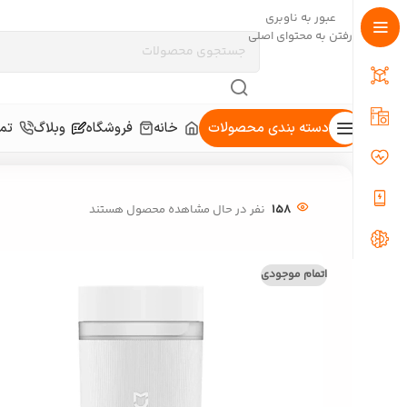
عبور به ناوبری
رفتن به محتوای اصلی
دسته بندی محصولات
خانه
فروشگاه
وبلاگ
تما
خانه
/
دسته-بندی-نشده
/
آبمیوه گیری قابل حمل شیائومی مدل MJZZB02PL
158
نفر در حال مشاهده محصول هستند
اتمام موجودی