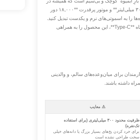
“بارِ آبمیوه” کوچک و بی‌سیم است که همیشه در
کیف شما جا می‌شود. این نسخه ارتقایافته با ظرفیت **۳۰۰ میلی‌لیتر** و موتور پرقدرت **۱۸,۰۰۰ دور
 اجازه می‌دهد در کمتر از ۴۰ ثانیه، میوه‌ها را به اسموتی‌های نرم و یکدست تبدیل کنید.
بدنه ساخته شده از متریال **Tritan** و شارژ سریع با درگاه **Type-C**، این محصول را به همراهی
ندان برای میان‌وعده‌های سالم، و والدینی
راه داشته باشند.
⚠️ معایب
ظرفیت محدود ۳۰۰ میلی‌لیتری (برای استفاده
تک‌نفره)
برای خرد کردن یخ‌های بسیار بزرگ یا دانه‌های خیلی
سخت طراحی نشده است