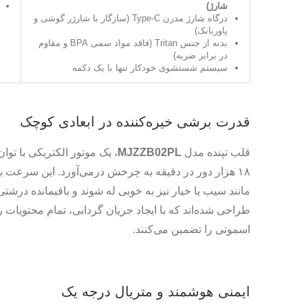
شارژ)
درگاه شارژ مدرن Type-C (سازگار با شارژر گوشی و
پاوربانک)
بدنه از جنس Tritan (فاقد مواد سمی BPA و مقاوم
در برابر ضربه)
سیستم شستشوی خودکار تنها با یک دکمه
قدرت برشی خیره‌کننده در ابعادی کوچک
قلب تپنده مدل
MJZZB02PL
۱۸ هزار دور در دقیقه به چرخش درمی‌آورد. این سرعت با
مانند سیب یا خیار نیز به خوبی له شوند و باقیمانده درشتی د
طراحی شده‌اند که با ایجاد جریان گردابی، تمام محتویات
اسموتی را تضمین می‌کنند.
ایمنی هوشمند و متریال درجه یک