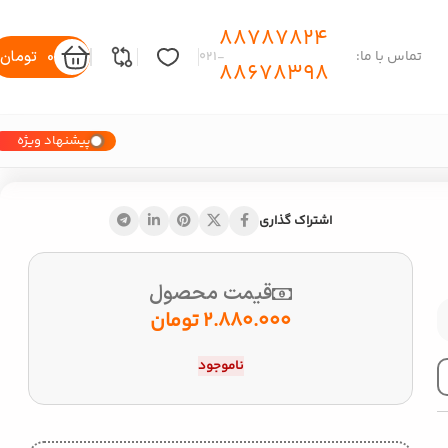
88787824
0
تومان
تماس با ما:
-۰۲۱
88678398
پیشنهاد ویژه
اشتراک گذاری
قیمت محصول
2.880.000
تومان
ناموجود