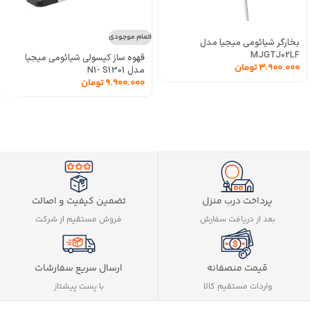
اتمام موجودی
بخارگر شیائومی میجیا مدل
MJGTJ02LF
قهوه ساز کپسولی شیائومی میجیا
3.900.000
تومان
مدل N1- S1301
9.900.000
تومان
تضمین کیفیت و اصالت
پرداخت درب منزل
فروش مستقیم از شرکت
بعد از دریافت سفارش
ارسال سریع سفارشات
قیمت منصفانه
با پست پیشتاز
واردات مستقیم کالا