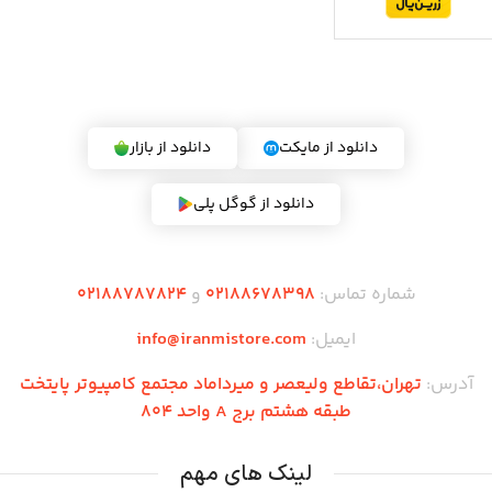
دریافت اپلیکیشن ایران می استور
دانلود از مایکت
دانلود از بازار
دانلود از گوگل پلی
شماره تماس:
02188678398
و
02188787824
ایمیل:
info@iranmistore.com
آدرس:
تهران،تقاطع ولیعصر و میرداماد مجتمع کامپیوتر پایتخت
طبقه هشتم برج A واحد 804
لینک های مهم