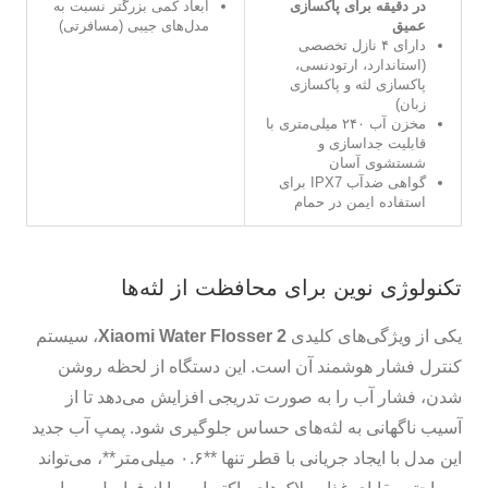
در دقیقه برای پاکسازی
ابعاد کمی بزرگتر نسبت به
عمیق
مدل‌های جیبی (مسافرتی)
دارای ۴ نازل تخصصی
(استاندارد، ارتودنسی،
پاکسازی لثه و پاکسازی
زبان)
مخزن آب ۲۴۰ میلی‌متری با
قابلیت جداسازی و
شستشوی آسان
گواهی ضدآب IPX7 برای
استفاده ایمن در حمام
تکنولوژی نوین برای محافظت از لثه‌ها
یکی از ویژگی‌های کلیدی
Xiaomi Water Flosser 2
، سیستم
کنترل فشار هوشمند آن است. این دستگاه از لحظه روشن
شدن، فشار آب را به صورت تدریجی افزایش می‌دهد تا از
آسیب ناگهانی به لثه‌های حساس جلوگیری شود. پمپ آب جدید
این مدل با ایجاد جریانی با قطر تنها **۰.۶ میلی‌متر**، می‌تواند