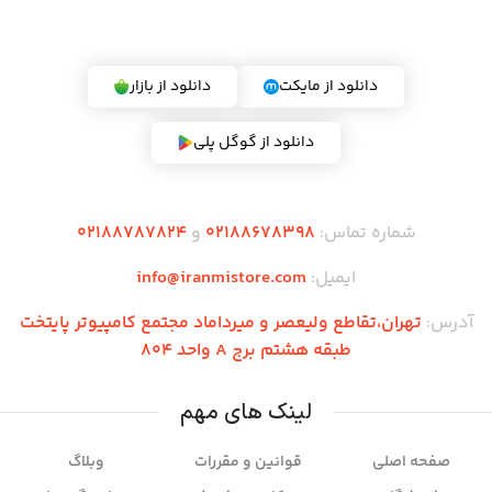
دریافت اپلیکیشن ایران می استور
دانلود از مایکت
دانلود از بازار
دانلود از گوگل پلی
شماره تماس:
02188678398
و
02188787824
ایمیل:
info@iranmistore.com
آدرس:
تهران،تقاطع ولیعصر و میرداماد مجتمع کامپیوتر پایتخت
طبقه هشتم برج A واحد 804
لینک های مهم
صفحه اصلی
قوانین و مقررات
وبلاگ