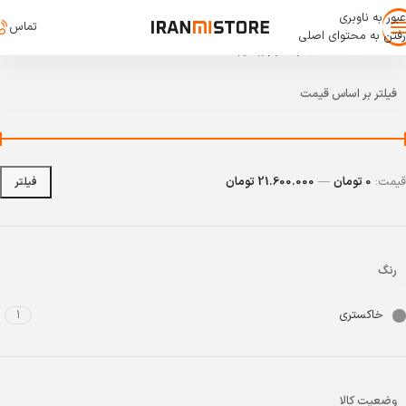
عبور به ناوبری
تماس
رفتن به محتوای اصلی
خانه
/
کالای دیجیتال
/
ویدئو پرژکتور
فیلتر بر اساس قیمت
قیمت:
0 تومان
—
21.600.000 تومان
فیلتر
رنگ
خاکستری
1
وضعیت کالا