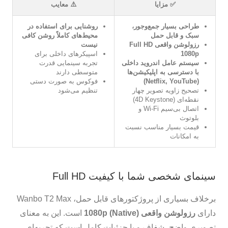
✅ مزایا
⚠️ معایب
طراحی بسیار جمع‌وجور،
روشنایی برای استفاده در
سبک و قابل حمل
محیط‌های کاملاً روشن کافی
رزولوشن واقعی Full HD
نیست
1080p
اسپیکرهای داخلی برای
سیستم عامل اندروید داخلی
تجربه سینمایی قدرت
با دسترسی به اپلیکیشن‌ها
متوسطی دارند
(Netflix, YouTube)
فوکوس به صورت دستی
تصحیح زاویه تصویر چهار
تنظیم می‌شود
نقطه‌ای (4D Keystone)
اتصال بی‌سیم Wi-Fi و
بلوتوث
قیمت بسیار مناسب نسبت
به امکانات
سینمای شخصی شما با کیفیت Full HD
برخلاف بسیاری از پروژکتورهای قابل حمل، Wanbo T2 Max
دارای
رزولوشن واقعی (Native) 1080p
است. این به معنای
تصویری واضح، شفاف و با جزئیات کامل است که تجربه‌ای