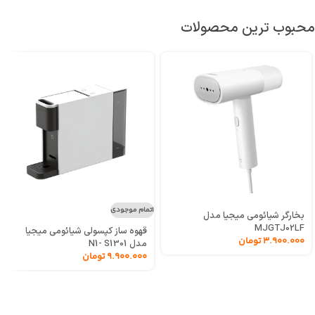
محبوب ترین محصولات
اتمام موجودی
بخارگر شیائومی میجیا مدل
MJGTJ02LF
قهوه ساز کپسولی شیائومی میجیا
3.900.000
تومان
مدل N1- S1301
9.900.000
تومان