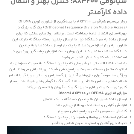
شیائومی AX3200؛ کنترل بهتر و انتقال
داده کارآمدتر
روتر بی‌سیم شیائومی AX3200 با بهره‌گیری از فناوری نوین OFDMA
(Orthogonal Frequency Division Multiple Access) یک گام بزرگ در
بهینه‌سازی انتقال داده برداشته است. برخلاف روترهای سنتی که برای
ارسال داده به هر دستگاه نیاز به ارسال چندین بسته جداگانه دارند، این
فناوری به روتر اجازه می‌دهد تا با یک بار ارسال، داده‌ها را به چندین
دستگاه مختلف منتقل کند. این روش باعث افزایش چشمگیر بهره‌وری در
استفاده از شبکه و کاهش تأخیر می‌شود.
به لطف OFDMA، حتی در شرایطی که چندین دستگاه به صورت همزمان به
اینترنت متصل هستند، سرعت و پاسخ‌دهی شبکه بهینه باقی می‌ماند. این
ویژگی مخصوصاً برای بازی‌های آنلاین بزرگ‌مقیاس و استریم ویدئو یا انجام
فعالیت‌های حساس به تأخیر، مانند گیمینگ با گوشی‌های هوشمند، بسیار
کاربردی است و تجربه‌ای بدون لگ و کاملاً روان را تضمین می‌کند.
مزایای فناوری OFDMA در Xiaomi AX3200:
ارسال داده هم‌زمان به چندین دستگاه با یک انتقال
افزایش کارایی و استفاده بهینه از پهنای باند
کاهش محسوس تأخیر و پاسخ‌دهی سریع‌تر
امکان استفاده بی‌وقفه و همزمان از چندین دستگاه
تجربه بازی آنلاین و استریم بدون قطعی و تأخیر