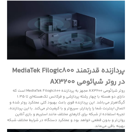
پردازنده قدرتمند MediaTek Filogic800
در روتر شیائومی AX3200
روتر شیائومی AX3200 مجهز به پردازنده MediaTek Filogic800 است که
دارای دو هسته با چهار رشته پردازشی و فرکانس تک‌هسته‌ای تا ۱.۳۵
گیگاهرتز می‌باشد. این پردازنده قوی باعث بهبود کلی عملکرد روتر شده و
اتصال اینترنت شما را پایدارتر، سریع‌تر و با کیفیت‌تر می‌کند. با این پردازنده،
تجربه استفاده از شبکه برای کارهای مختلف مانند استریم و بازی آنلاین
روان‌تر و بدون قطعی خواهد بود و عملکرد دستگاه در شرایط مختلف شبکه
بهینه باقی می‌ماند.