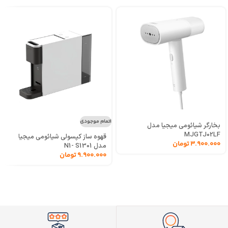
اتمام موجودی
بخارگر شیائومی میجیا مدل
MJGTJ02LF
قهوه ساز کپسولی شیائومی میجیا
3.900.000
تومان
مدل N1- S1301
9.900.000
تومان