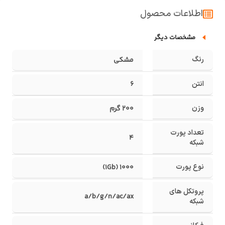
اطلاعات محصول
مشخصات دیگر
رنگ
مشکی
انتن
6
وزن
۲۰۰ گرم
تعداد پورت
4
شبکه
نوع پورت
1000 (1Gb)
پروتکل های
a/b/g/n/ac/ax
شبکه