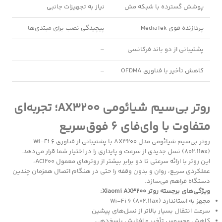
پوشش گسترده با شبکه مش
نیاز به تجهیزات جانبی
پردازنده قوی MediaTek
پیچیدگی نصب برای مبتدی‌ها
پشتیبانی از دو باند فرکانسی
–
کاهش تأخیر با فناوری OFDMA
–
روتر بی‌سیم شیائومی AX3200؛ تجربه‌ای
متفاوت با وای‌فای 6 فوق‌سریع
روتر بی‌سیم شیائومی مدل AX3200 با پشتیبانی از فناوری Wi-Fi 6
(802.11ax) نسل جدیدی از سرعت و پایداری را در اختیار شما قرار می‌دهد.
این روتر با ارائه سرعتی تا دو برابر بیشتر از روترهای معمول AC1200،
عملکردی سریع، روان و بدون وقفه را حتی در هنگام اتصال همزمان چندین
دستگاه فراهم می‌سازد.
ویژگی‌های برجسته روتر Xiaomi AX3200:
مجهز به استاندارد Wi-Fi 6 (802.11ax)
سرعت انتقال بسیار بالاتر از نسل‌های پیشین
کاهش محسوس تأخیر و افزایش پاسخ‌دهی