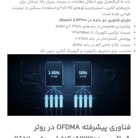
باند ۵ گیگاهرتز برای انتقال اطلاعات با سرعت بسیار بالا، ایده‌آل برای
بازی‌های آنلاین، استریم ویدئوهای Full HD و استفاده سنگین از اینترنت
طراحی شده است.
مزایای فناوری دو بانده در Xiaomi AX3200:
پشتیبانی هم‌زمان از باندهای ۲.۴GHz و ۵GHz
سرعت ترکیبی تئوریک تا ۳۲۰۲Mbps
پوشش گسترده‌تر در باند ۲.۴GHz
سرعت بالا و تاخیر کم در باند ۵GHz
مناسب برای استریم باکیفیت و گیمینگ آنلاین بدون لگ
فناوری پیشرفته OFDMA در روتر