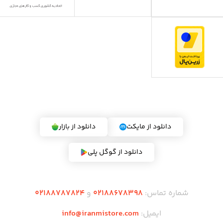
دریافت اپلیکیشن ایران می استور
دانلود از مایکت
دانلود از بازار
دانلود از گوگل پلی
شماره تماس:
02188678398
و
02188787824
ایمیل:
info@iranmistore.com