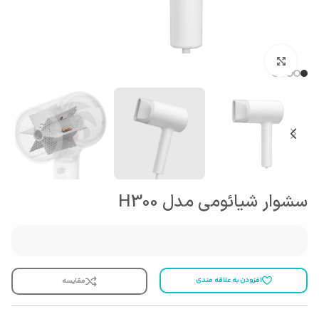
بزرگنمایی تصویر
سشوار شیائومی مدل H300
افزودن به علاقه مندی
مقایسه