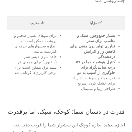
چشم‌پوشی کنند.
✅ مزایا
⚠️ معایب
بسیار جمع‌وجور، سبک و
برای موهای بسیار ضخیم و
مناسب برای سفر
پرپشت ممکن است به
فناوری تولید یون منفی برای
اندازه سشوارهای حرفه‌ای
کاهش وز و افزایش
قدرتمند نباشد
درخشندگی
فاقد سری دیسپانسر
کنترل هوشمند دما در ۵۷
(دیفیوزر) برای موهای فر
درجه سانتی‌گراد برای
سیم برق ممکن است برای
جلوگیری از آسیب به مو
برخی کاربری‌ها کوتاه باشد
قدرت بالا و سرعت باد زیاد
برای خشک کردن سریع
طراحی زیبا و مینیمال
قدرت در دستان شما: کوچک، سبک، اما پرقدرت
اجازه ندهید اندازه کوچک این سشوار شما را فریب دهد. بدنه