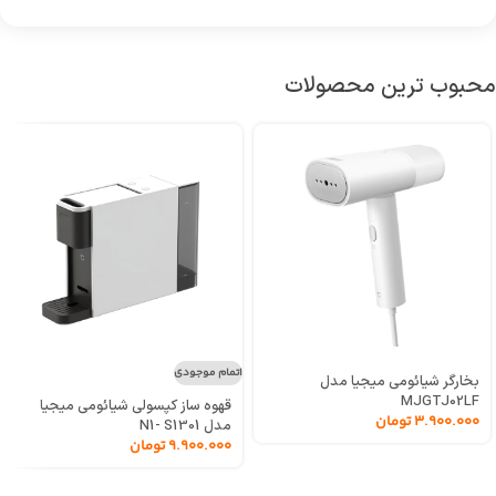
محبوب ترین محصولات
اتمام موجودی
بخارگر شیائومی میجیا مدل
MJGTJ02LF
قهوه ساز کپسولی شیائومی میجیا
3.900.000
تومان
مدل N1- S1301
9.900.000
تومان