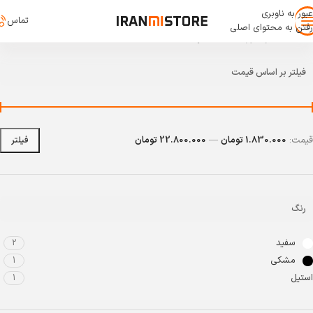
عبور به ناوبری
تماس
رفتن به محتوای اصلی
خانه
/
خانه و آشپزخانه
/
خانه هوشمند
فیلتر بر اساس قیمت
قیمت:
1.830.000 تومان
—
22.800.000 تومان
فیلتر
رنگ
سفید
2
مشکی
1
استیل
1