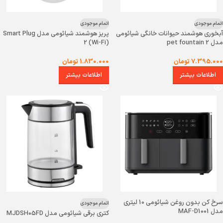
اتمام موجودی
اتمام موجودی
آبخوری هوشمند حیوانات خانگی شیائومی
پریز هوشمند شیائومی مدل Smart Plug
مدل pet fountain 2
2 (Wi-Fi)
7.395.000
تومان
1.830.000
تومان
اطلاعات بیشتر
اطلاعات بیشتر
سرخ کن بدون روغن شیائومی 10 لیتری
اتمام موجودی
مدل MAF-D1001
کتری برقی شیائومی مدل MJDSH05FD