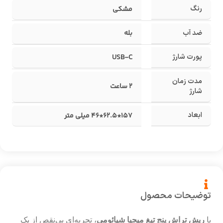
رنگ
مشکی
ضد آب
بله
پورت شارژ
USB-C
مدت زمان
2 ساعت
شارژ
ابعاد
157*62.5*46 میلی متر
توضیحات محصول
با
ریش تراش پنج تیغ میجیا شیائومی
، تجربه‌ای بی‌نقص از یک