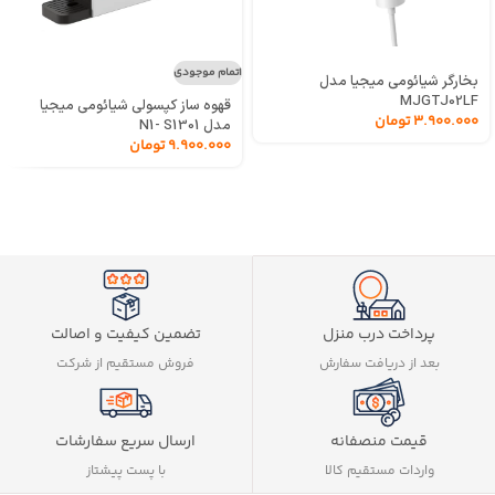
اتمام موجودی
بخارگر شیائومی میجیا مدل
MJGTJ02LF
قهوه ساز کپسولی شیائومی میجیا
3.900.000
تومان
مدل N1- S1301
9.900.000
تومان
تضمین کیفیت و اصالت
پرداخت درب منزل
فروش مستقیم از شرکت
بعد از دریافت سفارش
ارسال سریع سفارشات
قیمت منصفانه
با پست پیشتاز
واردات مستقیم کالا