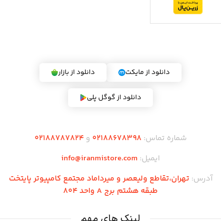
دریافت اپلیکیشن ایران می استور
دانلود از مایکت
دانلود از بازار
دانلود از گوگل پلی
شماره تماس:
02188678398
و
02188787824
ایمیل:
info@iranmistore.com
آدرس:
تهران،تقاطع ولیعصر و میرداماد مجتمع کامپیوتر پایتخت
طبقه هشتم برج A واحد 804
لینک های مهم