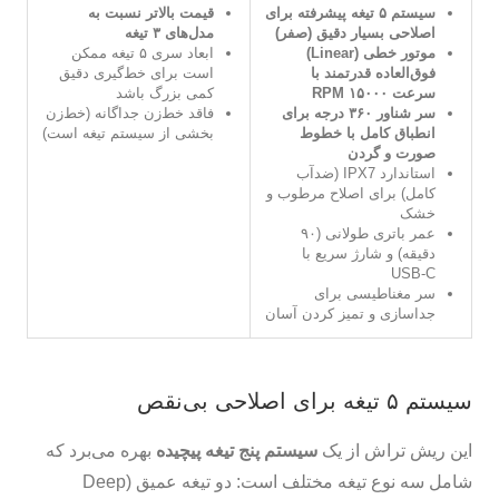
سیستم ۵ تیغه پیشرفته برای
قیمت بالاتر نسبت به
اصلاحی بسیار دقیق (صفر)
مدل‌های ۳ تیغه
موتور خطی (Linear)
ابعاد سری ۵ تیغه ممکن
فوق‌العاده قدرتمند با
است برای خط‌گیری دقیق
سرعت ۱۵۰۰۰ RPM
کمی بزرگ باشد
سر شناور ۳۶۰ درجه برای
فاقد خط‌زن جداگانه (خط‌زن
انطباق کامل با خطوط
بخشی از سیستم تیغه است)
صورت و گردن
استاندارد IPX7 (ضدآب
کامل) برای اصلاح مرطوب و
خشک
عمر باتری طولانی (۹۰
دقیقه) و شارژ سریع با
USB-C
سر مغناطیسی برای
جداسازی و تمیز کردن آسان
سیستم ۵ تیغه برای اصلاحی بی‌نقص
این ریش تراش از یک
سیستم پنج تیغه پیچیده
بهره می‌برد که
شامل سه نوع تیغه مختلف است: دو تیغه عمیق (Deep