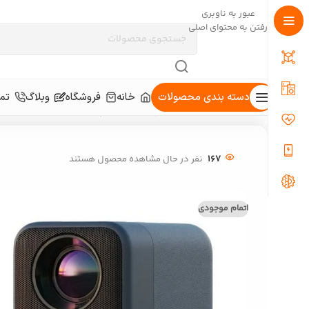
عبور به ناوبری
رفتن به محتوای اصلی
دسته بندی محصولات
خانه
فروشگاه
وبلاگ
تما
خانه
/
کالای دیجیتال
/
ویدئو پرژکتور
/
ویدئو پروژکتور شیائومی مدل L1 Pro
167
نفر در حال مشاهده محصول هستند
اتمام موجودی