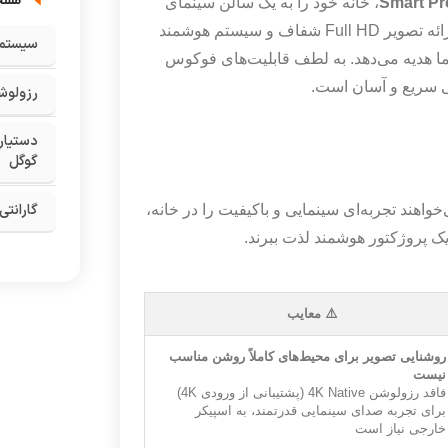
مشخ
، خانه خود را به یک سالن سینمای
شخصی تبدیل کنید. این پروژکتور جمع‌وجور و قدرتمند با ارائه تصویر Full HD شفاف و سیستم هوشمند
سیستم 
گ به شما هدیه می‌دهد. به لطف قابلیت‌های فوکوس
نی سریع و آسان است.
رزولوش
دستیار
گوگل
گارانتی
هند تجربه‌ای سینمایی و باکیفیت را در خانه‌،
یک پروژکتور هوشمند لذت ببرند.
⚠️ معایب
روشنایی تصویر برای محیط‌های کاملاً روشن مناسب
نیست
فاقد رزولوشن 4K Native (پشتیبانی از ورودی 4K)
برای تجربه صدای سینمایی قدرتمند، به اسپیکر
خارجی نیاز است