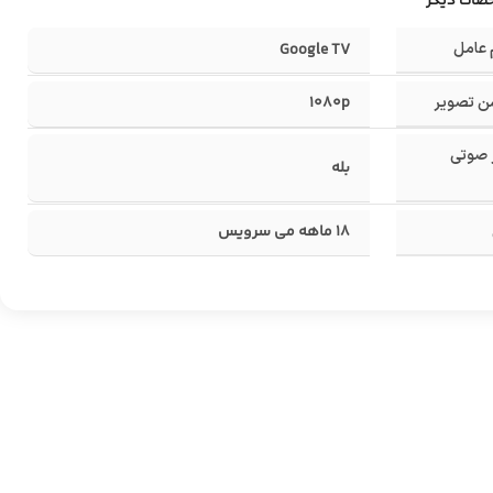
صات دیگر
عامل
Google TV
ن تصویر
1080p
 صوتی
بله
18 ماهه می سرویس