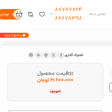
88787824
0
تومان
تماس با ما:
-۰۲۱
88678398
پیشنهاد ویژه
اشتراک گذاری
قیمت محصول
21.600.000
تومان
ناموجود