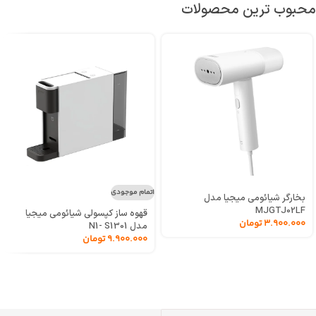
محبوب ترین محصولات
اتمام موجودی
بخارگر شیائومی میجیا مدل
MJGTJ02LF
قهوه ساز کپسولی شیائومی میجیا
3.900.000
تومان
مدل N1- S1301
9.900.000
تومان