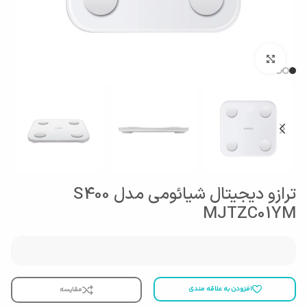
بزرگنمایی تصویر
ترازو دیجیتال شیائومی مدل S400
MJTZC01YM
افزودن به علاقه مندی
مقایسه