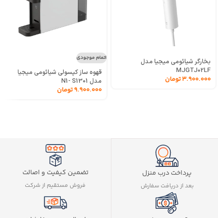
اتمام موجودی
بخارگر شیائومی میجیا مدل
MJGTJ02LF
قهوه ساز کپسولی شیائومی میجیا
3.900.000
تومان
مدل N1- S1301
9.900.000
تومان
تضمین کیفیت و اصالت
پرداخت درب منزل
فروش مستقیم از شرکت
بعد از دریافت سفارش