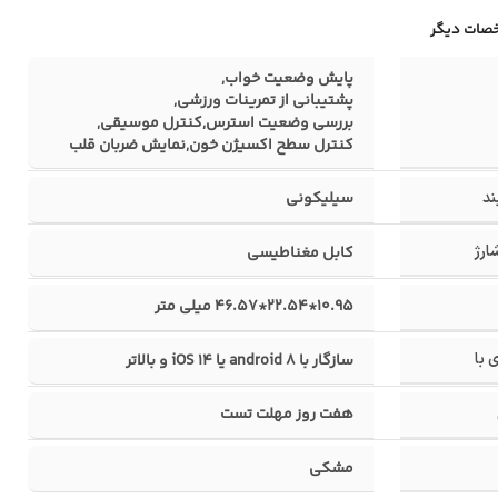
صات دیگر
پایش وضعیت خواب
,
پشتیبانی از تمرینات ورزشی
,
بررسی وضعیت استرس
,
کنترل موسیقی
,
کنترل سطح اکسیژن خون
,
نمایش ضربان قلب
د
سیلیکونی
ارژ
کابل مغناطیسی
10.95*22.54*46.57 میلی متر
 با
سازگار با android ۸ یا iOS ۱۴ و بالاتر
هفت روز مهلت تست
مشکی