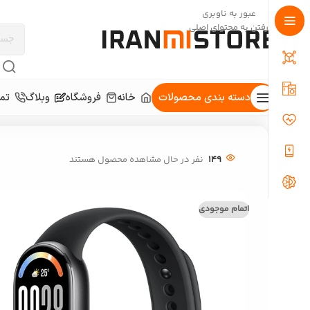
عبور به ناوبری
رفتن به محتوای اصلی
دسته بندی محصولات
خانه
فروشگاه
وبلاگ
تما
خانه
/
کالای دیجیتال
/
ساعت هوشمند
/
مچ بند هوشمند 46 میلی‌متری شیائومی مدل Band 10
149
نفر در حال مشاهده محصول هستند
اتمام موجودی