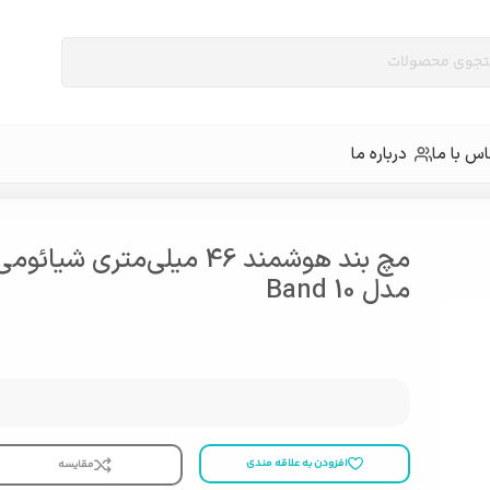
س با ما
درباره ما
مچ بند هوشمند 46 میلی‌متری شیائوم
مدل Band 10
افزودن به علاقه مندی
مقایسه