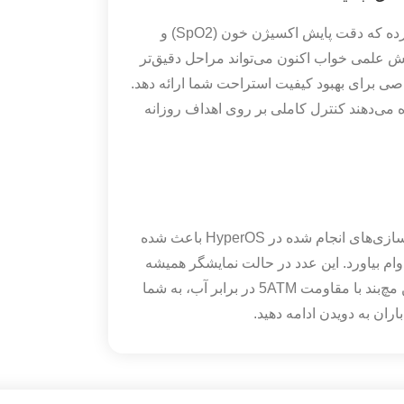
شیائومی در این مدل از ماژول سنسور جدیدی استفاده کرده که دقت پایش اکسیژن خون (SpO2) و
قابلیت پایش علمی خواب اکنون می‌تواند مراحل دقیق‌تر
اصی برای بهبود کیفیت استراحت شما ارائه دهد.
 می‌دهند کنترل کاملی بر روی اهداف روزانه
با وجود افزایش قدرت پردازشی و روشنایی صفحه، بهینه‌سازی‌های انجام شده در HyperOS باعث شده
ام بیاورد. این عدد در حالت نمایشگر همیشه
روشن (AoD) نیز بهبود یافته است. بدنه ۴۶ میلی‌متری این مچ‌بند با مقاومت 5ATM در برابر آب، به شما
اران به دویدن ادامه دهید.