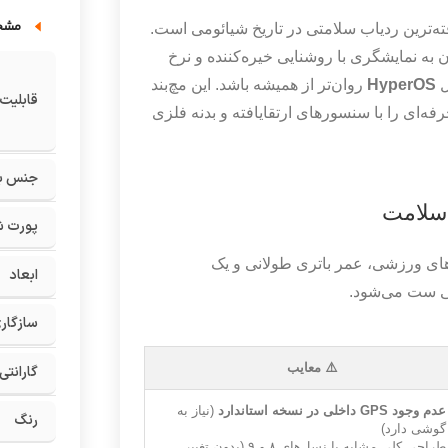
مشخ
فته‌ترین ردیاب سلامتی در تاریخ شیائومی است.
به نمایشگری با روشنایی خیره‌کننده و نرخ
ل
HyperOS
روان‌تر از همیشه باشد. این مچ‌بند
قابلیت
ه‌ای را با سنسورهای ارتقایافته و بدنه فلزی
جنس بن
پورت ش
‌های ورزشی، عمر باتری طولانی و یک
ابعاد
ی ست می‌شود.
سازگاری
⚠️ معایب
گارانتی
عدم وجود GPS داخلی در نسخه استاندارد
(نیاز به
رنگ
گوشی دارد)
طراحی کلی مشابه با نسل‌های ۸ و ۹ (بدون تغییر