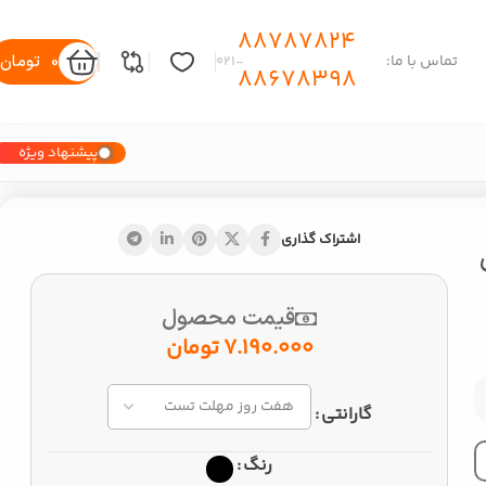
88787824
0
تومان
تماس با ما:
-۰۲۱
88678398
پیشنهاد ویژه
اشتراک گذاری
ی
قیمت محصول
7.190.000
تومان
Alternative:
گارانتی
رنگ