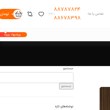
88787824
0
تومان
تماس با ما:
-۰۲۱
88678398
پیشنهاد ویژه
جستجو
جستجو
نوشته‌های تازه