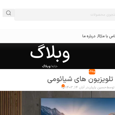
س با ما
درباره ما
وبلاگ
خانه
/
وبلاگ
وبلاگ
تلویزیون های شیائومی
0
 توسط
حسین یاریان
در آبان 14, 1403